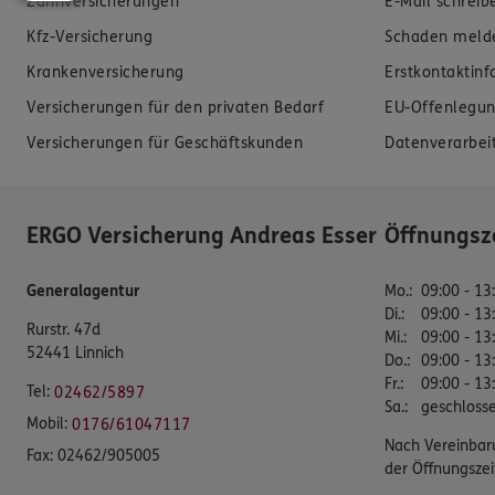
Zahnversicherungen
E-Mail schreib
Kfz-Versicherung
Schaden meld
Krankenversicherung
Erstkontaktin
Versicherungen für den privaten Bedarf
EU-Offenlegun
Versicherungen für Geschäftskunden
Datenverarbei
ERGO Versicherung Andreas Esser
Öffnungsz
Generalagentur
Mo.
:
09:00 - 13
Di.
:
09:00 - 13
Rurstr. 47d
Mi.
:
09:00 - 13
52441 Linnich
Do.
:
09:00 - 13
Fr.
:
09:00 - 13
Tel:
02462/5897
Sa.
:
geschloss
Mobil:
0176/61047117
Nach Vereinbar
Fax:
02462/905005
der Öffnungszei