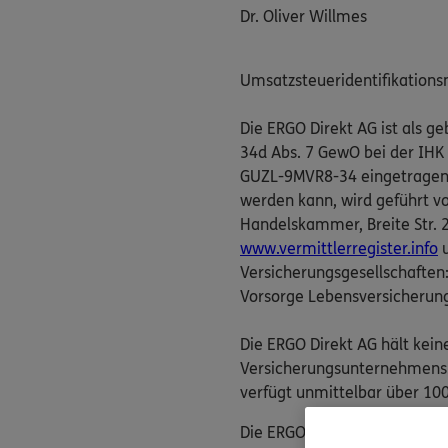
Dr. Oliver Willmes
Umsatzsteueridentifikation
Die ERGO Direkt AG ist als 
34d Abs. 7 GewO bei der IHK
GUZL-9MVR8-34 eingetragen. D
werden kann, wird geführt v
Handelskammer, Breite Str. 29
www.vermittlerregister.info
u
Versicherungsgesellschaften
Vorsorge Lebensversicherun
Die ERGO Direkt AG hält kein
Versicherungsunternehmens. 
verfügt unmittelbar über 100
Die ERGO Direkt AG nimmt ver