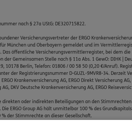
snummer nach § 27a UStG: DE320715822.
gebundener Versicherungsvertreter der ERGO Krankenversicheru
 für München und Oberbayern gemeldet und im Vermittlerregist
as öffentliche Versicherungsvermittlerregister, bei dem die 
on der Gemeinsamen Stelle nach § 11a Abs. 1 GewO: DIHK | Deu
, 10178 Berlin, Telefon: 01806 / 00 58 50 (0,20 €/Anruf). Regis
nter der Registrierungsnummer D-GUZL-9MVR8-34. Derzeit Ve
: ERGO Krankenversicherung AG, ERGO Direkt Versicherung AG
g AG, DKV Deutsche Krankenversicherung AG, ERGO Reiseversi
e direkten oder indirekten Beteiligungen an den Stimmrechten
Die ERGO Group AG hält unmittelbar 100 % des Grundkapitals
 % der Stimmrechte an dieser Gesellschaft.
pflichtend an folgenden außergerichtlichen Schlichtungsstelle