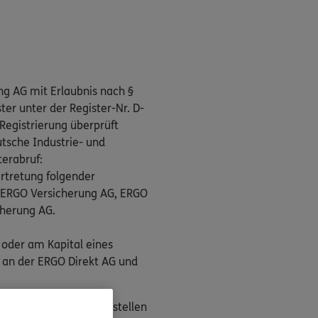
ng AG mit Erlaubnis nach §
er unter der Register-Nr. D-
Registrierung überprüft
tsche Industrie- und
terabruf:
rtretung folgender
, ERGO Versicherung AG, ERGO
cherung AG.
 oder am Kapital eines
 an der ERGO Direkt AG und
n als Streitbeilegungsstellen