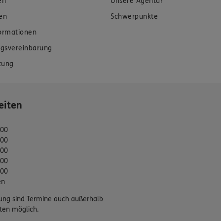
en
Unsere Agentur
en
Schwerpunkte
formationen
gsvereinbarung
tung
eiten
:00
:00
:00
:00
:00
en
ung sind Termine auch außerhalb
ten möglich.