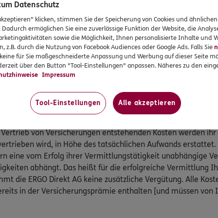
gungsgesetzes teil:
 zum Datenschutz
akzeptieren" klicken, stimmen Sie der Speicherung von Cookies und ähnlichen
 Kranken- und Pflegeversicherung, Postfach 06 02 22, 10052 B
. Dadurch ermöglichen Sie eine zuverlässige Funktion der Website, die Analy
 89 31,
www.pkv-ombudsmann.de
, sofern es um Streitigkeit
rketingaktivitäten sowie die Möglichkeit, Ihnen personalisierte Inhalte und
 Pflegeversicherungen geht.
n, z.B. durch die Nutzung von Facebook Audiences oder Google Ads. Falls Sie
n
r keine für Sie maßgeschneiderte Anpassung und Werbung auf dieser Seite mö
smann e.V., Postfach 080632, 10006 Berlin, Telefon: 0800 / 3 6
erzeit über den Button "Tool-Einstellungen" anpassen. Näheres zu den einge
@versicherungsombudsmann.de
,
http://www.versicherungso
hutzhinweise
Impressum
ammenhang mit anderen privaten Versicherungen geht (außer K
Tool-Einstellungen
Alle akzeptieren
ratung an.
 Vertrieb von Versicherungen entstehenden Kosten werden ihr
vertrieben wird, in Höhe des tatsächlichen Aufwands erstattet.
ern eine vom Erfolg ihrer Vermittlungstätigkeit unabhängige 
igkeiten abhängt. Das heißt für die erfolgreiche Vermittlung I
mt die ERGO Direkt AG keine zusätzliche Vergütung. Alle Kost
reits in der Versicherungsprämie enthalten [und müssen von 