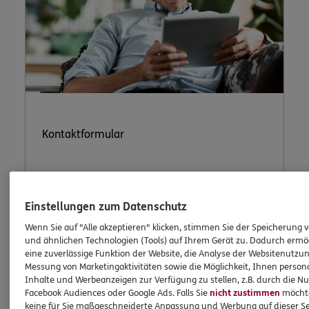
Kontaktformular
Nutzen Sie unser sicheres Kontaktformular.
Einstellungen zum Datenschutz
Wenn Sie auf "Alle akzeptieren" klicken, stimmen Sie der Speicherung 
und ähnlichen Technologien (Tools) auf Ihrem Gerät zu. Dadurch ermö
eine zuverlässige Funktion der Website, die Analyse der Websitenutzun
Messung von Marketingaktivitäten sowie die Möglichkeit, Ihnen persona
Inhalte und Werbeanzeigen zur Verfügung zu stellen, z.B. durch die N
Facebook Audiences oder Google Ads. Falls Sie
nicht zustimmen
möchten
ERGO Berater kontaktieren
keine für Sie maßgeschneiderte Anpassung und Werbung auf dieser Se