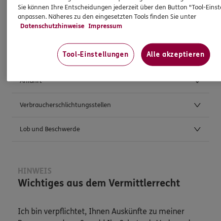
Sie können Ihre Entscheidungen jederzeit über den Button "Tool-Eins
anpassen. Näheres zu den eingesetzten Tools finden Sie unter
Datenschutzhinweise
Impressum
Weitere Kontaktmöglichkeiten
Tool-Einstellungen
Alle akzeptieren
Postanschrift
Anfahrt
Verbraucherschlichtungsstellen
Lob und Beschwerde
HINWEIS
Wichtiges aus dem Vermittlerrecht
Ich bin verpflichtet, Ihnen Auskünfte zu meiner