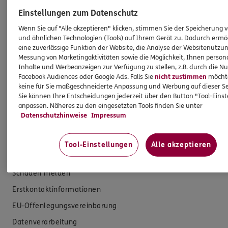
Produkte
Einstellungen zum Datenschutz
Wenn Sie auf "Alle akzeptieren" klicken, stimmen Sie der Speicherung 
und ähnlichen Technologien (Tools) auf Ihrem Gerät zu. Dadurch ermö
Zahnversicherungen
eine zuverlässige Funktion der Website, die Analyse der Websitenutzun
Kfz-Versicherung
Messung von Marketingaktivitäten sowie die Möglichkeit, Ihnen persona
Inhalte und Werbeanzeigen zur Verfügung zu stellen, z.B. durch die N
Krankenversicherung
Facebook Audiences oder Google Ads. Falls Sie
nicht zustimmen
möchten
keine für Sie maßgeschneiderte Anpassung und Werbung auf dieser Se
Versicherungen für den privaten Bedarf
Sie können Ihre Entscheidungen jederzeit über den Button "Tool-Eins
Versicherungen für Geschäftskunden
anpassen. Näheres zu den eingesetzten Tools finden Sie unter
Datenschutzhinweise
Impressum
Hilfe & Services
Tool-Einstellungen
Alle akzeptieren
E-Mail schreiben
Schaden melden
Erstkontaktinformationen
EU-Offenlegungsvereinbarung
Datenverarbeitung