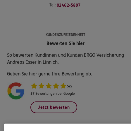
Tel:
02462-5897
KUNDENZUFRIEDENHEIT
Bewerten Sie hier
So bewerten Kundinnen und Kunden ERGO Versicherung
Andreas Esser in Linnich.
Geben Sie hier gerne Ihre Bewertung ab.
5
/
5
87
Bewertungen bei Google
Jetzt bewerten