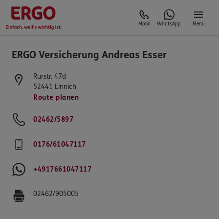
Mobil
WhatsApp
Menü
ERGO Versicherung Andreas Esser
Rurstr. 47d
52441
Linnich
Route planen
02462/5897
0176/61047117
+4917661047117
02462/905005