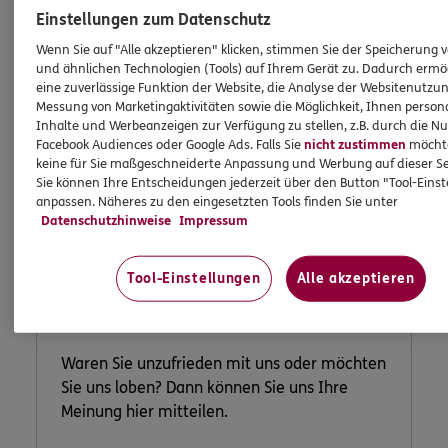
Einstellungen zum Datenschutz
Wenn Sie auf "Alle akzeptieren" klicken, stimmen Sie der Speicherung 
und ähnlichen Technologien (Tools) auf Ihrem Gerät zu. Dadurch ermö
eine zuverlässige Funktion der Website, die Analyse der Websitenutzun
Messung von Marketingaktivitäten sowie die Möglichkeit, Ihnen persona
Inhalte und Werbeanzeigen zur Verfügung zu stellen, z.B. durch die N
Facebook Audiences oder Google Ads. Falls Sie
nicht zustimmen
möchten
keine für Sie maßgeschneiderte Anpassung und Werbung auf dieser Se
Sie können Ihre Entscheidungen jederzeit über den Button "Tool-Eins
anpassen. Näheres zu den eingesetzten Tools finden Sie unter
Datenschutzhinweise
Impressum
Lob und
Beschwerde
Tool-Einstellungen
Alle akzeptieren
Waren Sie unzufrieden mit uns oder möchten
Sie uns loben? Dann können Sie uns Ihre
Meinung hier mitteilen.