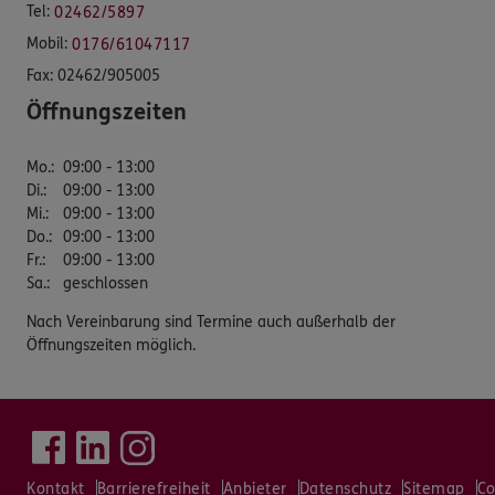
Tel:
02462/5897
Mobil:
0176/61047117
Fax:
02462/905005
Öffnungszeiten
Mo.
:
09:00 - 13:00
Di.
:
09:00 - 13:00
Mi.
:
09:00 - 13:00
Do.
:
09:00 - 13:00
Fr.
:
09:00 - 13:00
Sa.
:
geschlossen
Nach Vereinbarung sind Termine auch außerhalb der
Öffnungszeiten möglich.
Kontakt
Barrierefreiheit
Anbieter
Datenschutz
Sitemap
Co