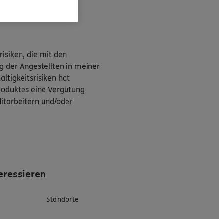
isiken, die mit den
g der Angestellten in meiner
ltigkeitsrisiken hat
produktes eine Vergütung
Mitarbeitern und/oder
eressieren
Standorte