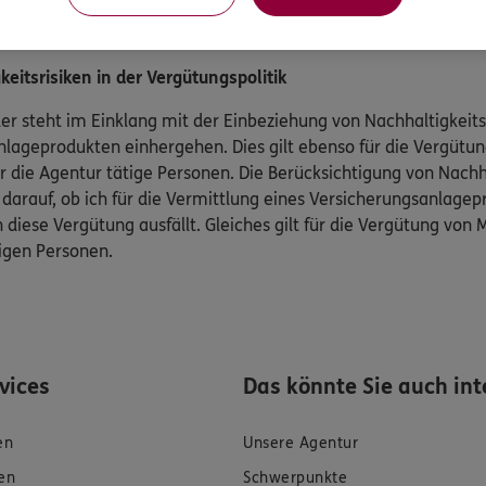
eitsrisiken in der Vergütungspolitik
er steht im Einklang mit der Einbeziehung von Nachhaltigkeitsr
lageprodukten einhergehen. Dies gilt ebenso für die Vergütun
r die Agentur tätige Personen. Die Berücksichtigung von Nachha
 darauf, ob ich für die Vermittlung eines Versicherungsanlage
 diese Vergütung ausfällt. Gleiches gilt für die Vergütung von 
tigen Personen.
rvices
Das könnte Sie auch int
en
Unsere Agentur
en
Schwerpunkte