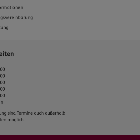
formationen
gsvereinbarung
tung
eiten
:00
:00
:00
:00
:00
en
ung sind Termine auch außerhalb
ten möglich.