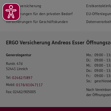
Krankenversicherung
Erstkontaktin
Versicherungen für den privaten Bedarf
EU-Offenlegun
Versicherungen für Geschäftskunden
Datenverarbei
ERGO Versicherung Andreas Esser
Öffnungsz
Generalagentur
Mo.
:
09:00 - 13
Di.
:
09:00 - 13
Rurstr. 47d
Mi.
:
09:00 - 13
52441 Linnich
Do.
:
09:00 - 13
Fr.
:
09:00 - 13
Tel:
02462/5897
Sa.
:
geschloss
Mobil:
0176/61047117
Nach Vereinbar
Fax:
02462/905005
der Öffnungszei