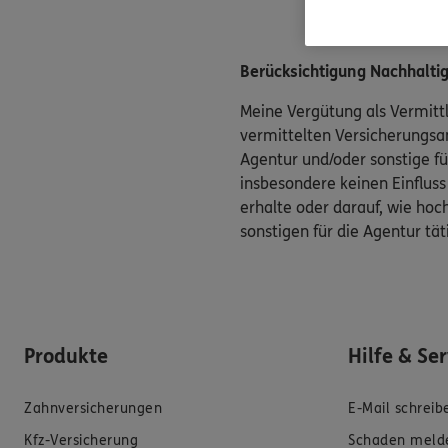
Berücksichtigung Nachhaltigk
Meine Vergütung als Vermittl
vermittelten Versicherungsan
Agentur und/oder sonstige fü
insbesondere keinen Einfluss
erhalte oder darauf, wie hoch
sonstigen für die Agentur tä
Produkte
Hilfe & Se
Zahnversicherungen
E-Mail schreib
Kfz-Versicherung
Schaden meld