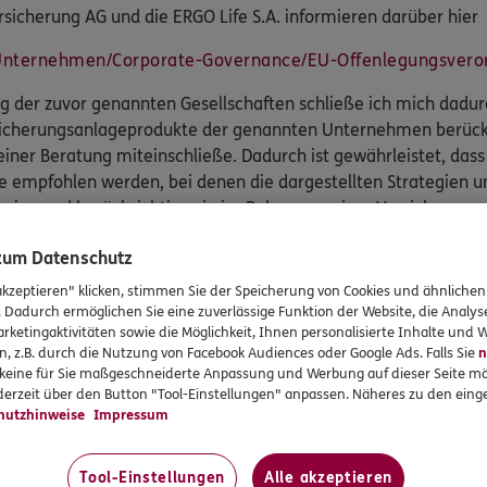
sicherung AG und die ERGO Life S.A. informieren darüber hier
Unternehmen/Corporate-Governance/EU-Offenlegungsvero
g der zuvor genannten Gesellschaften schließe ich mich dadurc
rsicherungsanlageprodukte der genannten Unternehmen berück
einer Beratung miteinschließe. Dadurch ist gewährleistet, da
 empfohlen werden, bei denen die dargestellten Strategien um
tegien und berücksichtige sie im Rahmen meiner Versicherung
f Nachhaltigkeitsfaktoren
 zum Datenschutz
akzeptieren" klicken, stimmen Sie der Speicherung von Cookies und ähnlichen
sicherung AG und die ERGO Life S. A berücksichtigen nachteil
. Dadurch ermöglichen Sie eine zuverlässige Funktion der Website, die Analy
auf Nachhaltigkeitsfaktoren im Rahmen ihrer Nachhaltigkeitsst
rketingaktivitäten sowie die Möglichkeit, Ihnen personalisierte Inhalte und
n, z.B. durch die Nutzung von Facebook Audiences oder Google Ads. Falls Sie
n
icherung AG und die ERGO Life S.A. informieren darüber ausfü
r keine für Sie maßgeschneiderte Anpassung und Werbung auf dieser Seite mö
erzeit über den Button "Tool-Einstellungen" anpassen. Näheres zu den einge
Unternehmen/Corporate-Governance/EU-Offenlegungsvero
hutzhinweise
Impressum
e diese Strategien bei meiner Beratungstätigkeit, indem ich 
Tool-Einstellungen
Alle akzeptieren