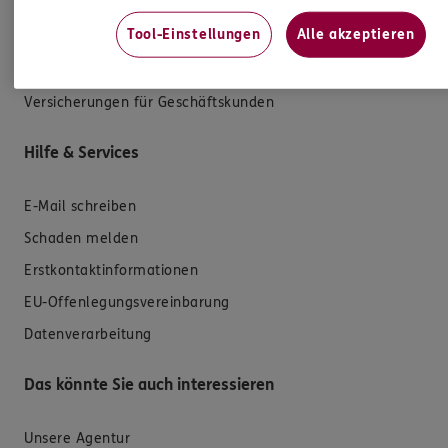
Kfz-Versicherung
Tool-Einstellungen
Alle akzeptieren
Krankenversicherung
Versicherungen für den privaten Bedarf
Versicherungen für Geschäftskunden
Hilfe & Services
E-Mail schreiben
Schaden melden
Erstkontaktinformationen
EU-Offenlegungsvereinbarung
Datenverarbeitung
Das könnte Sie auch interessieren
Unsere Agentur