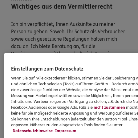
Wichtiges aus dem Vermittlerrecht
Ich bin verpflichtet, Ihnen Auskünfte zu meiner
Person zu geben. Sowohl Ihr Schutz als Verbraucher
sowie auch gesetzliche Regelungen halten mich
dazu an. Ich biete Beratung an, für die
Versicherungsvermittlung erhalte ich Provision,
ferner sonstige Zuwendungen.
Einstellungen zum Datenschutz
Mehr Informationen
Wenn Sie auf "Alle akzeptieren" klicken, stimmen Sie der Speicherung 
und ähnlichen Technologien (Tools) auf Ihrem Gerät zu. Dadurch ermö
eine zuverlässige Funktion der Website, die Analyse der Websitenutzun
Messung von Marketingaktivitäten sowie die Möglichkeit, Ihnen persona
Inhalte und Werbeanzeigen zur Verfügung zu stellen, z.B. durch die N
Facebook Audiences oder Google Ads. Falls Sie
nicht zustimmen
möchten
Produkte
keine für Sie maßgeschneiderte Anpassung und Werbung auf dieser Se
Sie können Ihre Entscheidungen jederzeit über den Button "Tool-Eins
anpassen. Näheres zu den eingesetzten Tools finden Sie unter
Zahnversicherungen
Datenschutzhinweise
Impressum